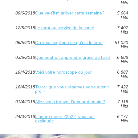
Hits
09/6/2018
Que va-t'il m'arriver cette semaine?
5 664
Hits
12/5/2018
Le tarot au service de la santé
7 407
Hits
06/5/2018
On vous explique ce qu'est le tarot
51 020
Hits
03/5/2018
Que peut-on apprendre grâce au tarot
6 688
Hits
19/4/2018
Voici votre horoscope du jour
6 887
Hits
16/4/2018
Tarot : que vous réservez votre avenir
7 422
pro ?
Hits
01/4/2018
Allez vous trouver l'amour demain ?
7 118
Hits
24/3/2018
L'heure miroir 22h22, vous est
6 177
expliquée
Hits