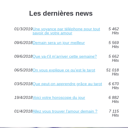
Les dernières news
01/3/2019
Une voyance par téléphone pour tout
5 462
savoir de votre amour
Hits
09/6/2018
Demain sera un jour meilleur
5 569
Hits
09/6/2018
Que va-t'il m'arriver cette semaine?
5 662
Hits
06/5/2018
On vous explique ce qu'est le tarot
51 018
Hits
03/5/2018
Que peut-on apprendre grâce au tarot
6 670
Hits
19/4/2018
Voici votre horoscope du jour
6 882
Hits
01/4/2018
Allez vous trouver l'amour demain ?
7 115
Hits